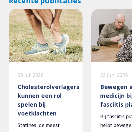
Recente publicaties
30 juli 2026
22 juni 2026
Cholesterolverlagers
Bewegen a
kunnen een rol
medicijn bi
spelen bij
fasciitis p
voetklachten
Bij fasciitis p
Statines, de meest
helpt bewege