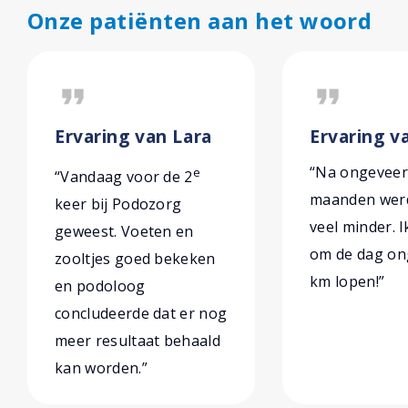
Onze patiënten aan het woord
format_quote
format_quote
Ervaring van Lara
Ervaring v
“Na ongeveer
e
“Vandaag voor de 2
maanden werd
keer bij Podozorg
veel minder. 
geweest. Voeten en
om de dag on
zooltjes goed bekeken
km lopen!”
en podoloog
concludeerde dat er nog
meer resultaat behaald
kan worden.”