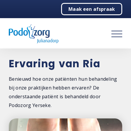
Maak een afspraak
Home
Podologie
Behandelingen
Over ons
Ervaring van Ria
Contact
Benieuwd hoe onze patiënten hun behandeling
bij onze praktijken hebben ervaren? De
onderstaande patiënt is behandeld door
Podozorg Yerseke.