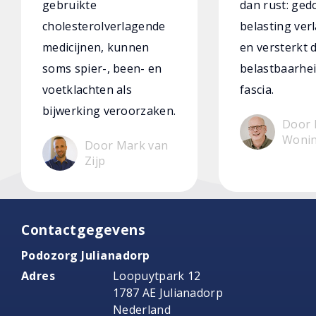
gebruikte
dan rust: ged
cholesterolverlagende
belasting verl
medicijnen, kunnen
en versterkt 
soms spier-, been- en
belastbaarhei
voetklachten als
fascia.
bijwerking veroorzaken.
Door 
Woni
Door Mark van
Zijp
Contactgegevens
Podozorg Julianadorp
Adres
Loopuytpark 12
1787 AE Julianadorp
Nederland