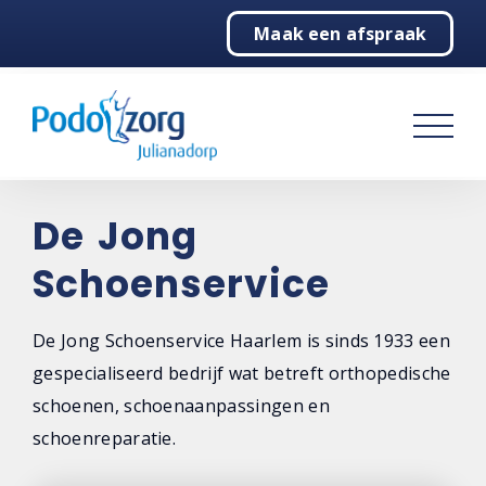
Maak een afspraak
Home
Podologie
Behandelingen
Over ons
De Jong
Schoenservice
De praktijk
Bertus Kristel
De Jong Schoenservice Haarlem is sinds 1933 een
gespecialiseerd bedrijf wat betreft orthopedische
Partners
schoenen, schoenaanpassingen en
Fysiotherapie Julianadorp
schoenreparatie.
De Jong Schoenservice