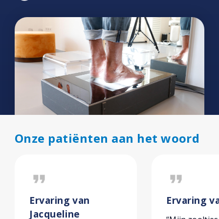
Onze patiënten aan het woord
format_quote
format_quote
Ervaring van
Ervaring va
Jacqueline