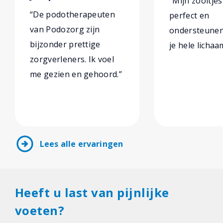
“Mijn zooltjes
“De podotherapeuten
perfect en
van Podozorg zijn
ondersteunen 
bijzonder prettige
je hele lichaa
zorgverleners. Ik voel
me gezien en gehoord.”
arrow_circle_right
Lees alle ervaringen
Heeft u last van pijnlijke
voeten?