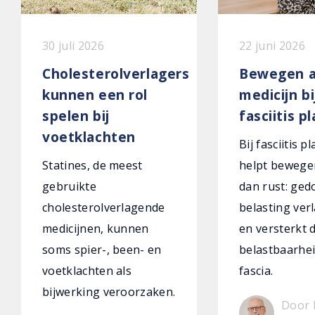
30 juli 2026
22 juni 2026
Cholesterolverlagers
Bewegen a
kunnen een rol
medicijn bi
spelen bij
fasciitis p
voetklachten
Bij fasciitis p
Statines, de meest
helpt bewege
gebruikte
dan rust: ged
cholesterolverlagende
belasting verl
medicijnen, kunnen
en versterkt 
soms spier-, been- en
belastbaarhei
voetklachten als
fascia.
bijwerking veroorzaken.
Door 