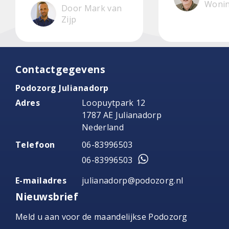
Woni
Door Mark van
Zijp
Contactgegevens
Podozorg Julianadorp
Adres
Loopuytpark 12
1787 AE Julianadorp
Nederland
Telefoon
06-83996503
06-83996503
E-mailadres
julianadorp@podozorg.nl
Nieuwsbrief
Meld u aan voor de maandelijkse Podozorg