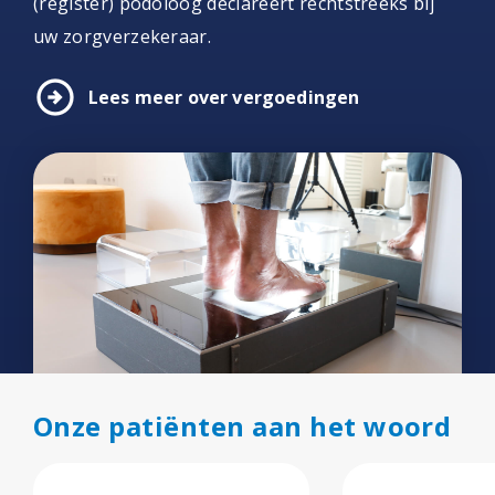
(register) podoloog declareert rechtstreeks bij
uw zorgverzekeraar.
arrow_circle_right
Lees meer over vergoedingen
Onze patiënten aan het woord