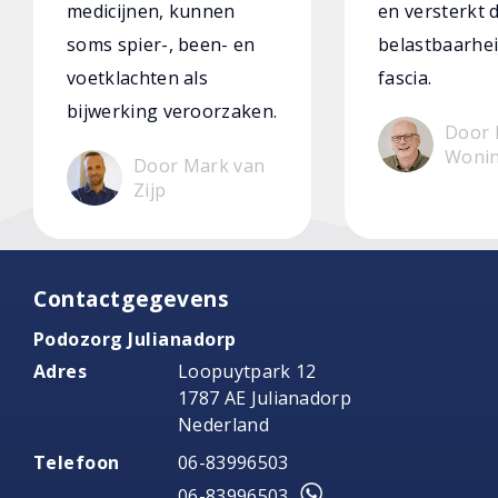
medicijnen, kunnen
en versterkt 
soms spier-, been- en
belastbaarhei
voetklachten als
fascia.
bijwerking veroorzaken.
Door 
Woni
Door Mark van
Zijp
Contactgegevens
Podozorg Julianadorp
Adres
Loopuytpark 12
1787 AE Julianadorp
Nederland
Telefoon
06-83996503
06-83996503