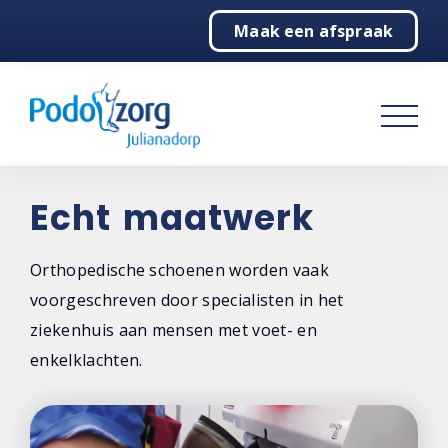
Maak een afspraak
Home
Podologie
Behandelingen
Over ons
Echt maatwerk
Contact
Orthopedische schoenen worden vaak
voorgeschreven door specialisten in het
ziekenhuis aan mensen met voet- en
enkelklachten.