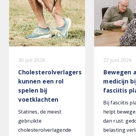
30 juli 2026
22 juni 2026
Cholesterolverlagers
Bewegen a
kunnen een rol
medicijn bi
spelen bij
fasciitis p
voetklachten
Bij fasciitis p
Statines, de meest
helpt bewege
gebruikte
dan rust: ged
cholesterolverlagende
belasting verl