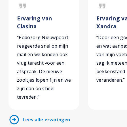
format_quote
format_quote
Ervaring van
Ervaring v
Clasina
Xandra
“Podozorg Nieuwpoort
“Door een goe
reageerde snel op mijn
en wat aanpa
mail en we konden ook
van mijn voe
vlug terecht voor een
zag ik metee
afspraak. De nieuwe
bekkenstand
zooltjes lopen fijn en we
veranderen.”
zijn dan ook heel
tevreden.”
arrow_circle_right
Lees alle ervaringen