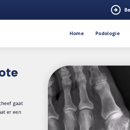
arrow_circle_right
Be
Home
Podologie
rote
cheef gaat
aat er een