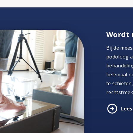
Wordt 
Bij de mees
podoloog al
behandeling
helemaal ni
te schieten
rechtstreek
arrow_circle_right
Lees