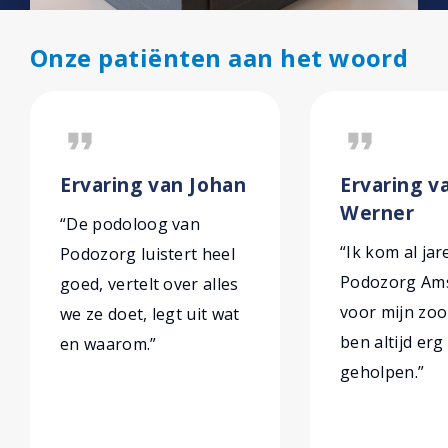
Onze patiënten aan het woord
format_quote
format_quote
Ervaring van Johan
Ervaring va
Werner
“De podoloog van
“Ik kom al jar
Podozorg luistert heel
Podozorg Am
goed, vertelt over alles
voor mijn zoo
we ze doet, legt uit wat
ben altijd er
en waarom.”
geholpen.”