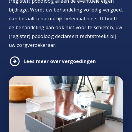
(register) podoloog alleen de eventuele eigen
bijdrage. Wordt uw behandeling volledig vergoed,
dan betaalt u natuurlijk helemaal niets. U hoeft
de behandeling dan ook niet voor te schieten, uw
(register) podoloog declareert rechtstreeks bij
uw zorgverzekeraar.
arrow_circle_right
Lees meer over vergoedingen