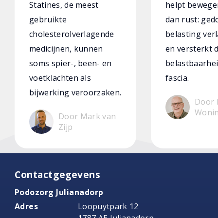
Statines, de meest
helpt bewege
gebruikte
dan rust: ged
cholesterolverlagende
belasting verl
medicijnen, kunnen
en versterkt 
soms spier-, been- en
belastbaarhei
voetklachten als
fascia.
bijwerking veroorzaken.
Door 
Woni
Door Mark van
Zijp
Contactgegevens
Podozorg Julianadorp
Adres
Loopuytpark 12
1787 AE Julianadorp