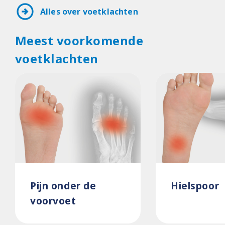
arrow_circle_right
Alles over voetklachten
Meest voorkomende
voetklachten
Pijn onder de
Hielspoor
voorvoet