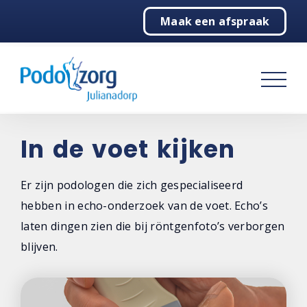
Maak een afspraak
Home
Podologie
Behandelingen
Over ons
In de voet kijken
Contact
Er zijn podologen die zich gespecialiseerd
hebben in echo-onderzoek van de voet. Echo’s
laten dingen zien die bij röntgenfoto’s verborgen
blijven.