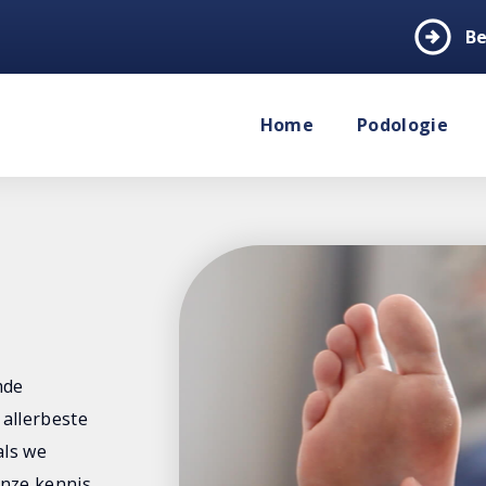
arrow_circle_right
Be
Home
Podologie
mde
 allerbeste
als we
nze kennis.